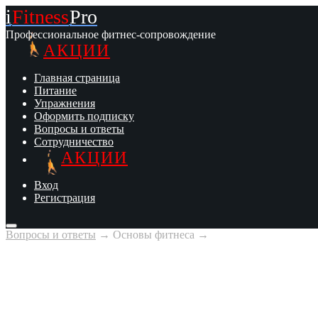
i
Fitness
Pro
Профессиональное фитнес-сопровождение
АКЦИИ
Главная страница
Питание
Упражнения
Оформить подписку
Вопросы и ответы
Сотрудничество
АКЦИИ
Вход
Регистрация
Вопросы и ответы
→
Основы фитнеса
→
Фитнес без тренера
Можно ли заниматься без тренера?