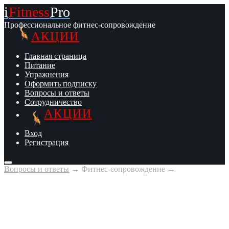
i
Fitness
Pro
Профессиональное фитнес-сопровождение
АКЦИИ
Главная страница
Питание
Упражнения
Оформить подписку
Вопросы и ответы
Сотрудничество
АКЦИИ
Вход
Регистрация
Вопросы и ответы
→
Фитнес-сопровождение
→
Советы начинающим
Что брать с собой в тренажерный зал?
Футболку и спортивные шорты