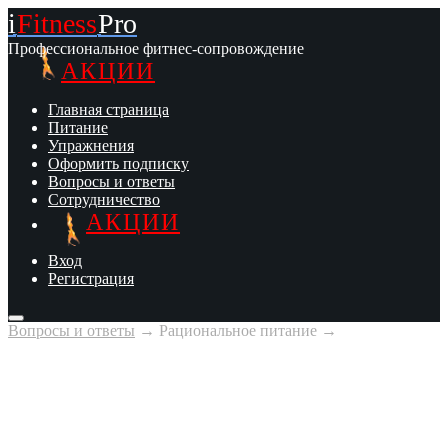
i
Fitness
Pro
Профессиональное фитнес-сопровождение
АКЦИИ
Главная страница
Питание
Упражнения
Оформить подписку
Вопросы и ответы
Сотрудничество
АКЦИИ
Вход
Регистрация
Вопросы и ответы
→
Рациональное питание
→
Расчет
полноценного рациона
Что такое полноценный рацион?
Это такое питание, которое по своему количеству и составу