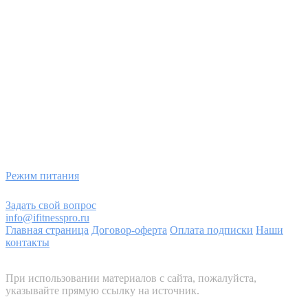
полностью закрывает потребности организма в энергии и
питательных веществах. Чаще всего рассматривают суточный
или недельный рацион питания, корректируя его по данным
контрольных измерений.
Энергетические потребности.
Основной обмен.
Физическая активность.
Потребность в белках.
Потребность в жирах.
Потребность в углеводах.
Суточный баланс.
Контроль рассчитанного рациона.
Контрольные взвешивания.
Калькулятор калорийности.
Режим питания
Задать свой вопрос
info@ifitnesspro.ru
Главная страница
Договор-оферта
Оплата подписки
Наши
контакты
Мобильное приложение для Android-устройств
При использовании материалов с сайта, пожалуйста,
указывайте прямую ссылку на источник.