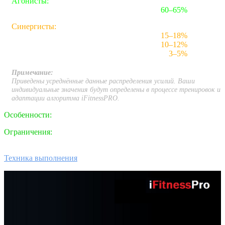
Агонисты:
Двуглавая мышца плеча
60–65%
Синергисты:
Плечевая мышца
15–18%
Плечелучевая мышца
10–12%
Круглый пронатор
3–5%
Примечание:
Приведены усреднённые данные распределения усилий. Ваши
индивидуальные значения будут определены в процессе тренировок и
адаптации алгоритма iFitnessPRO.
Особенности:
присутствует осевая нагрузка на позвоночник.
Ограничения:
травмы и заболевания позвоночника, локтевого
сустава и связок (требуется согласование с врачом).
Техника выполнения