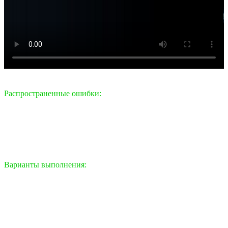
Распространенные ошибки:
Рывковое движение и использование инерции.
Подъём локтей вверх (включение плеча).
Неполная амплитуда движения.
Слишком большой вес, ведущий к нарушению техники.
Переразгибание спины и компенсация корпусом.
Варианты выполнения:
Супинированный хват:
классический вариант, основной
акцент на бицепс.
Молотковый хват:
больше включается плечелучевая
мышца и верх предплечья.
Чередующийся подъем:
позволяет лучше
концентрироваться на каждой руке по отдельности.